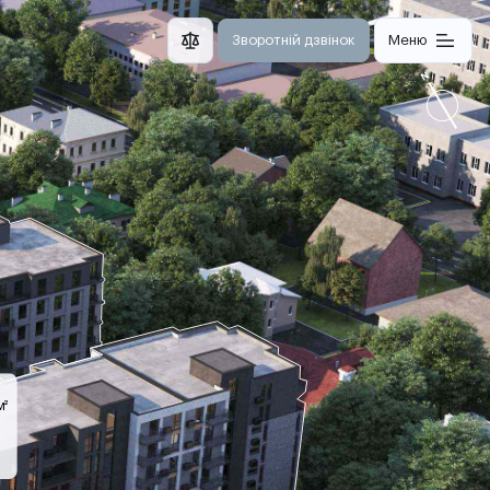
Зворотній дзвінок
Меню
м²