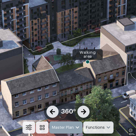
Walking
area
360°
Master Plan
Functions